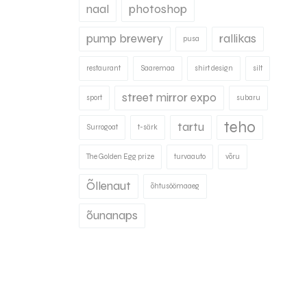
naal
photoshop
pump brewery
rallikas
pusa
restaurant
Saaremaa
shirt design
silt
street mirror expo
sport
subaru
teho
tartu
Surrogoat
t-särk
The Golden Egg prize
turvaauto
võru
Õllenaut
õhtusöömaaeg
õunanaps