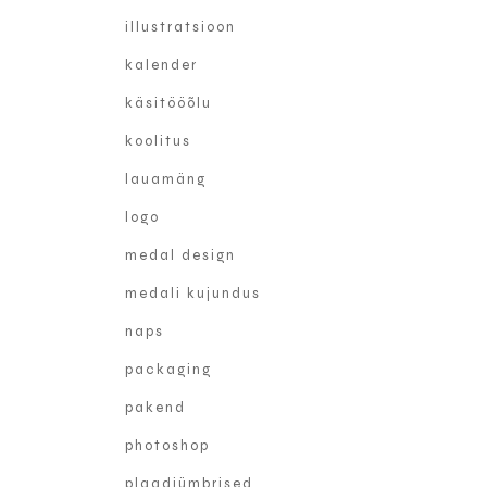
illustratsioon
kalender
käsitööõlu
koolitus
lauamäng
logo
medal design
medali kujundus
naps
packaging
pakend
photoshop
plaadiümbrised