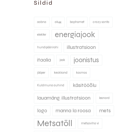
Sildid
aabna
ak44
baphomet
crazy santa
energiajook
elekter
illustratsioon
hundipöörirohi
joonistus
itaalia
jook
jööper
keskkond
kosmos
käsitööõlu
Kuldmuna auhind
lauamäng. illustratsioon
leonard
logo
manna la roosa
mets
Metsatöll
metsaviha vi