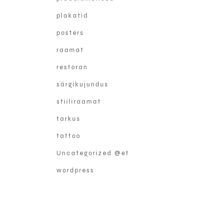
plakatid
posters
raamat
restoran
särgikujundus
stiiliraamat
tarkus
tattoo
Uncategorized @et
wordpress