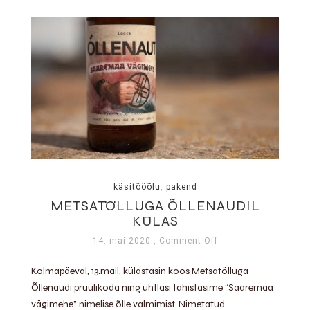
käsitööõlu
,
pakend
METSATÖLLUGA ÕLLENAUDIL
KÜLAS
14. mai 2020
, Comment Off
Kolmapäeval, 13.mail, külastasin koos Metsatölluga
Õllenaudi pruulikoda ning ühtlasi tähistasime “Saaremaa
vägimehe” nimelise õlle valmimist. Nimetatud