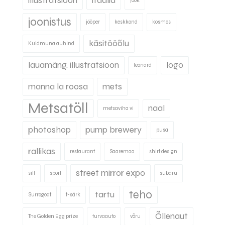
illustratsioon
itaalia
jook
joonistus
jööper
keskkond
kosmos
käsitööõlu
Kuldmuna auhind
lauamäng. illustratsioon
logo
leonard
manna la roosa
mets
Metsatöll
naal
metsaviha vi
photoshop
pump brewery
pusa
rallikas
restaurant
Saaremaa
shirt design
street mirror expo
silt
sport
subaru
teho
tartu
Surrogoat
t-särk
Õllenaut
The Golden Egg prize
turvaauto
võru