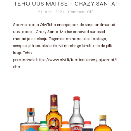
TEHO UUS MAITSE – CRAZY SANTA!
21. sept. 2021
, Comment Off
Soome tootja Olvi Teho energiajookide sarja on ilmunud
uus toode – Crazy Santa. Maitse annavad punased
marjad ja astelpaju. Tegemist on hooajalise tootega,
seega ei jää kauaks letile. Nii et rabage kiirelt:) Heida pilk
kogu Teho
perekonnale https://www.olvi.fi/tuotteet/energiajuomat/t
eho