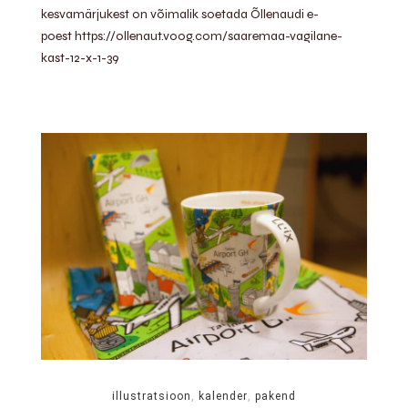
kesvamärjukest on võimalik soetada Õllenaudi e-
poest https://ollenaut.voog.com/saaremaa-vagilane-
kast-12-x-1-39
illustratsioon
,
kalender
,
pakend