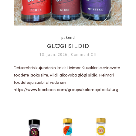
pakend
GLÖGI SILDID
13. jaan. 2026
, Comment Off
Detsembris kujundasin kokk Heimar Kuusklerile erinevate
toodete jaoks silte. Pildil alkovaba glögi sildid. Heimari
toodetega saab tutvuda siin
https://www.facebook.com/groups/kalamajatoiduturg