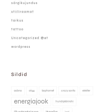
särgikujundus
stiiliraamat
tarkus
tattoo
Uncategorized @et
wordpress
Sildid
aabna
ak44
baphomet
crazy santa
elekter
energiajook
hundipöörirohi