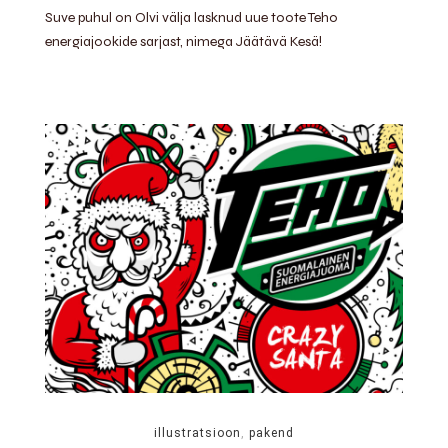
Suve puhul on Olvi välja lasknud uue toote Teho
energiajookide sarjast, nimega Jäätävä Kesä!
illustratsioon
,
pakend