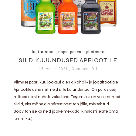
illustratsioon
,
naps
,
pakend
,
photoshop
SILDIKUJUNDUSED APRICOTILE
15. veebr. 2021
, Comment Off
Viimase paari kuu jooksul olen alkoholi- ja joogitootjale
Apricotile üsna mitmeid silte kujundanud. On paras aeg
mõned neist nähatavaks teha. Tegemises on veel mitmed
sildid, eks mõne aja pärast postitan jälle, mis tehtud.
Soovitan ise ka neid jooke mekkida, kindlasti leiate oma
lemmiku:)