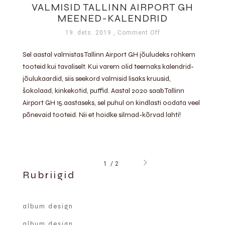
VALMISID TALLINN AIRPORT GH
MEENED-KALENDRID
19. dets. 2019
, Comment Off
Sel aastal valmistas Tallinn Airport GH jõuludeks rohkem
tooteid kui tavaliselt. Kui varem olid teemaks kalendrid-
jõulukaardid, siis seekord valmisid lisaks kruusid,
šokolaad, kinkekotid, puffid. Aastal 2020 saab Tallinn
Airport GH 15.aastaseks, sel puhul on kindlasti oodata veel
põnevaid tooteid. Nii et hoidke silmad-kõrvad lahti!
1
2
Rubriigid
album design
album design