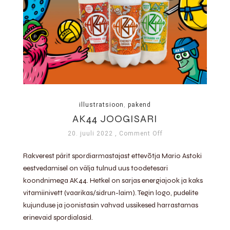
illustratsioon
,
pakend
AK44 JOOGISARI
20. juuli 2022
, Comment Off
Rakverest pärit spordiarmastajast ettevõtja Mario Astoki
eestvedamisel on välja tulnud uus toodetesari
koondnimega AK44. Hetkel on sarjas energiajook ja kaks
vitamiinivett (vaarikas/sidrun-laim). Tegin logo, pudelite
kujunduse ja joonistasin vahvad ussikesed harrastamas
erinevaid spordialasid.