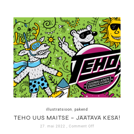
illustratsioon
,
pakend
TEHO UUS MAITSE – JÄÄTÄVÄ KESÄ!
27. mai 2022
, Comment Off