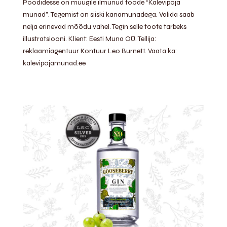
Poodidesse on müügile ilmunud toode “Kalevipoja
munad”. Tegemist on siiski kanamunadega. Valida saab
nelja erinevad mõõdu vahel. Tegin selle toote tarbeks
illustratsiooni. Klient: Eesti Muna OÜ. Tellija:
reklaamiagentuur Kontuur Leo Burnett. Vaata ka:
kalevipojamunad.ee