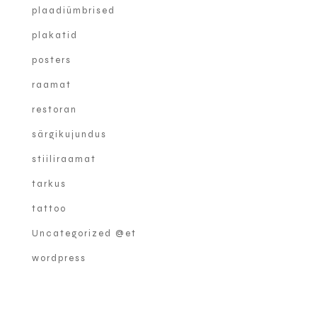
plaadiümbrised
plakatid
posters
raamat
restoran
särgikujundus
stiiliraamat
tarkus
tattoo
Uncategorized @et
wordpress