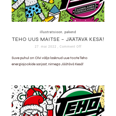
illustratsioon
,
pakend
TEHO UUS MAITSE – JÄÄTÄVÄ KESÄ!
27. mai 2022
, Comment Off
Suve puhul on Olvi välja lasknud uue toote Teho
energiajookide sarjast, nimega Jäätävä Kesä!