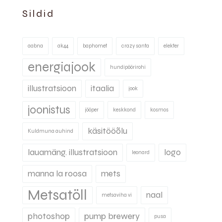
Sildid
aabna
ak44
baphomet
crazy santa
elekter
energiajook
hundipöörirohi
illustratsioon
itaalia
jook
joonistus
jööper
keskkond
kosmos
käsitööõlu
Kuldmuna auhind
lauamäng. illustratsioon
logo
leonard
manna la roosa
mets
Metsatöll
naal
metsaviha vi
photoshop
pump brewery
pusa