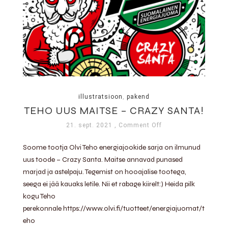
illustratsioon
,
pakend
TEHO UUS MAITSE – CRAZY SANTA!
21. sept. 2021
, Comment Off
Soome tootja Olvi Teho energiajookide sarja on ilmunud
uus toode – Crazy Santa. Maitse annavad punased
marjad ja astelpaju. Tegemist on hooajalise tootega,
seega ei jää kauaks letile. Nii et rabage kiirelt:) Heida pilk
kogu Teho
perekonnale https://www.olvi.fi/tuotteet/energiajuomat/t
eho