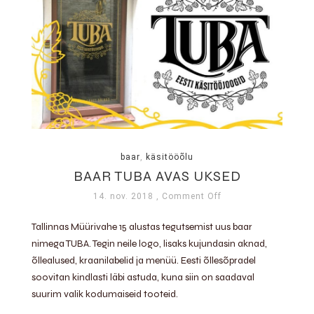
baar
,
käsitööõlu
BAAR TUBA AVAS UKSED
14. nov. 2018
, Comment Off
Tallinnas Müürivahe 15 alustas tegutsemist uus baar
nimega TUBA. Tegin neile logo, lisaks kujundasin aknad,
õllealused, kraanilabelid ja menüü. Eesti õllesõpradel
soovitan kindlasti läbi astuda, kuna siin on saadaval
suurim valik kodumaiseid tooteid.