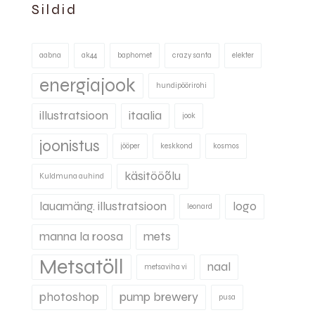
Sildid
aabna
ak44
baphomet
crazy santa
elekter
energiajook
hundipöörirohi
illustratsioon
itaalia
jook
joonistus
jööper
keskkond
kosmos
käsitööõlu
Kuldmuna auhind
lauamäng. illustratsioon
logo
leonard
manna la roosa
mets
Metsatöll
naal
metsaviha vi
photoshop
pump brewery
pusa