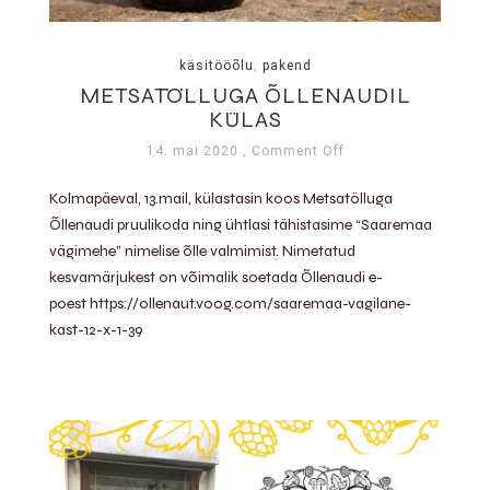
käsitööõlu
,
pakend
METSATÖLLUGA ÕLLENAUDIL
KÜLAS
14. mai 2020
, Comment Off
Kolmapäeval, 13.mail, külastasin koos Metsatölluga
Õllenaudi pruulikoda ning ühtlasi tähistasime “Saaremaa
vägimehe” nimelise õlle valmimist. Nimetatud
kesvamärjukest on võimalik soetada Õllenaudi e-
poest https://ollenaut.voog.com/saaremaa-vagilane-
kast-12-x-1-39