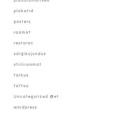
plaadiümbrised
plakatid
posters
raamat
restoran
särgikujundus
stiiliraamat
tarkus
tattoo
Uncategorized @et
wordpress