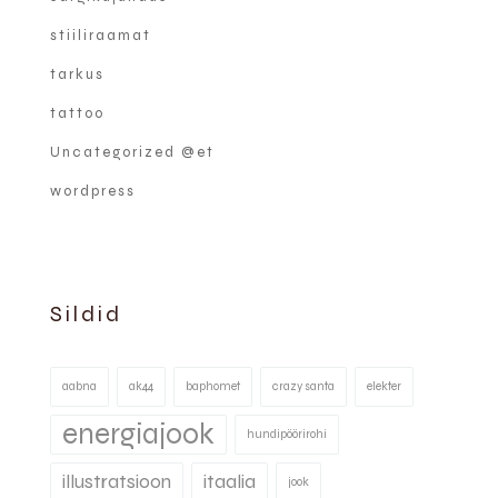
stiiliraamat
tarkus
tattoo
Uncategorized @et
wordpress
Sildid
aabna
ak44
baphomet
crazy santa
elekter
energiajook
hundipöörirohi
illustratsioon
itaalia
jook