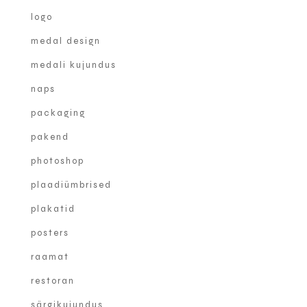
logo
medal design
medali kujundus
naps
packaging
pakend
photoshop
plaadiümbrised
plakatid
posters
raamat
restoran
särgikujundus