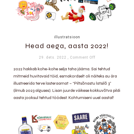
illustratsioon
Head aega, aasta 2022!
29. dets. 2022
, Comment Off
2022 hakkab kohe-kohe selja taha jääma. Sai tehtud
mitmeid huvitavaid töid, esmakordselt oli näiteks au ära
illustreerida terve lasteraamat – “Piltsõnastu latsilõ 3”
(ilmub 2023 alguses). Lisan juurde väikese kokkuvõtva pildi
aasta jooksul tehtud töödest. Kohtumiseni uuel aastal!