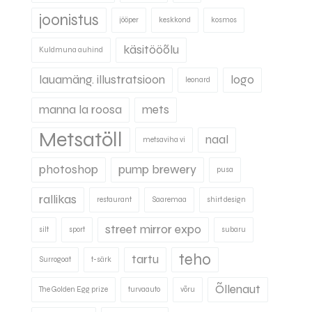
joonistus
jööper
keskkond
kosmos
käsitööõlu
Kuldmuna auhind
lauamäng. illustratsioon
logo
leonard
manna la roosa
mets
Metsatöll
naal
metsaviha vi
photoshop
pump brewery
pusa
rallikas
restaurant
Saaremaa
shirt design
street mirror expo
silt
sport
subaru
teho
tartu
Surrogoat
t-särk
Õllenaut
The Golden Egg prize
turvaauto
võru