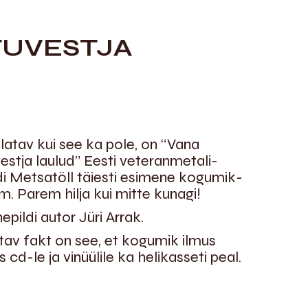
TUVESTJA
üllatav kui see ka pole, on “Vana
vestja laulud” Eesti veteranmetali-
i Metsatöll täiesti esimene kogumik-
m. Parem hilja kui mitte kunagi!
epildi autor Jüri Arrak.
tav fakt on see, et kogumik ilmus
s cd-le ja vinüülile ka helikasseti peal.