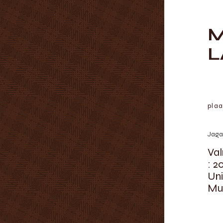
M
L
plaa
Jaga
Va
: 2
Uni
Mu