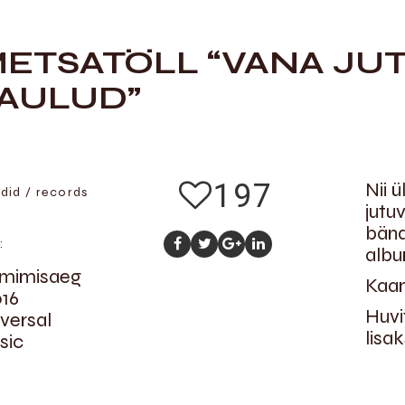
ETSATÖLL “VANA JU
AULUD”
197
Nii 
did / records
jutu
bänd
:
albu
lmimisaeg
Kaan
016
Huvi
versal
lisak
sic